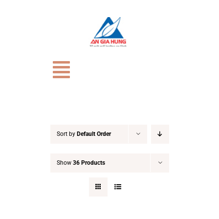
Skip
to
content
Toggle
Navigation
TRANG CHỦ
Giới Thiệu
Sort by
Default Order
Show
36 Products
CỬA HÀNG
HỒ SƠ NĂNG LỰC