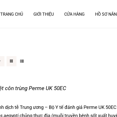
TRANG CHỦ
GIỚI THIỆU
CỬA HÀNG
HỒ SƠ NĂN
ệt côn trùng Perme UK 50EC
nh dịch tễ Trung ương – Bộ Y tế đánh giá Perme UK 50EC 
s aegypti
chủng thực địa (muỗi truyền bệnh sốt xuất huy