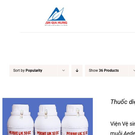
Skip
to
content
Sort by
Popularity
Show
36 Products
Thuốc di
Viện Vệ si
muỗi
Aede