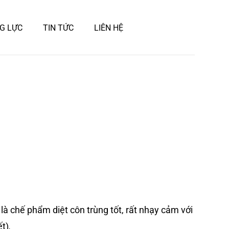
G LỰC
TIN TỨC
LIÊN HỆ
là chế phẩm diệt côn trùng tốt, rất nhạy cảm với
ết)
.