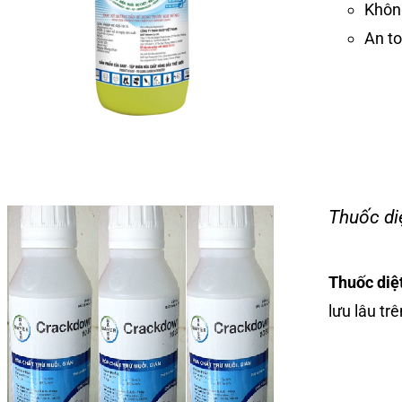
Không
An t
Thuốc di
Thuốc di
lưu lâu tr