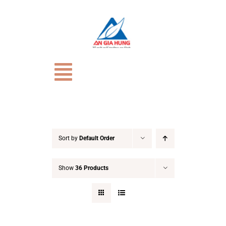
Skip
to
content
Toggle
Navigation
TRANG CHỦ
Giới Thiệu
Sort by
Default Order
Show
36 Products
CỬA HÀNG
HỒ SƠ NĂNG LỰC