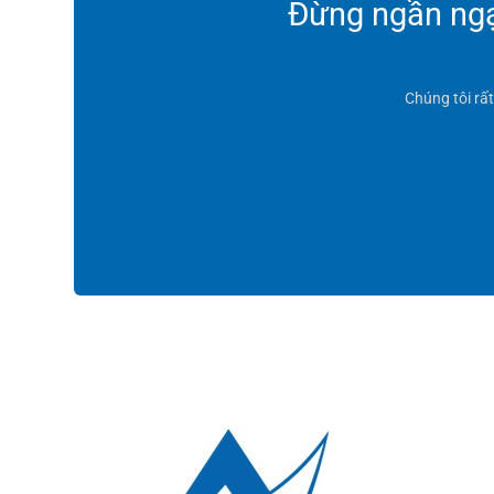
Đừng ngần ngại
Chúng tôi rấ