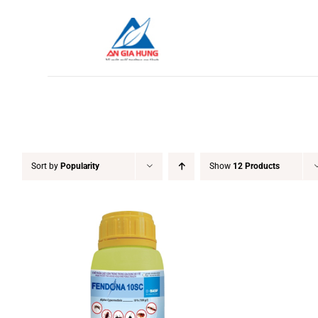
Skip
to
content
Sort by
Popularity
Show
12 Products