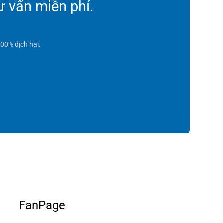
ư vấn miễn phí.
00% dịch hại.
FanPage