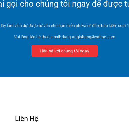
 gọi cho chúng tôi ngay để được t
t lấy làm vinh dự được tư vấn cho bạn miễn phí và sẽ đảm bảo kiểm soát 1
Vui lòng liên hệ theo email: dung.angiahung@yahoo.com
Liên hệ với chúng tôi ngay
Liên Hệ