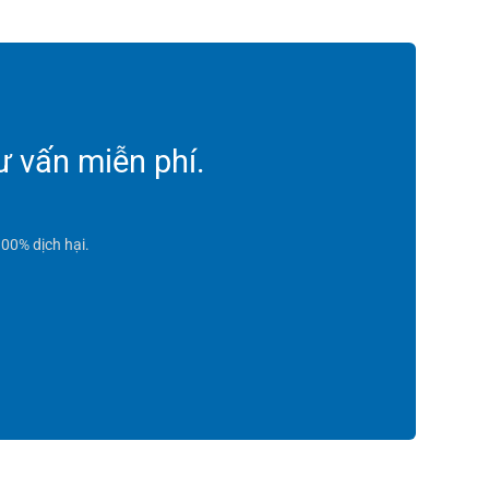
ư vấn miễn phí.
00% dịch hại.