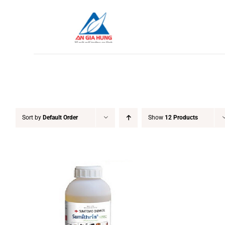
Skip
to
content
Sort by
Default Order
Show
12 Products