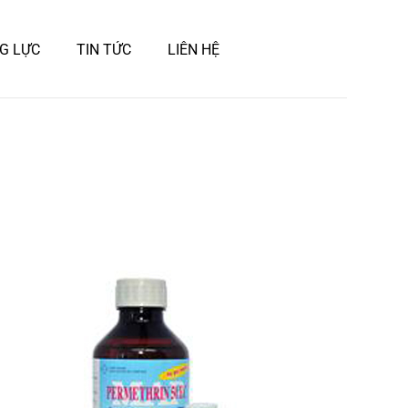
G LỰC
TIN TỨC
LIÊN HỆ