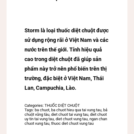
Storm là loại thuốc diệt chuột được
sử dụng rộng rãi ở Việt Nam và các
nước trên thế giới. Tính hiệu quả
cao trong diệt chuột đã giúp sản
phẩm này trở nên phổ biến trên thị
trường, đặc biệt ở Việt Nam, Thái
Lan, Campuchia, Lào.
Categories:
THUỐC DIỆT CHUỘT
Tags:
ba chuot
,
ba chuot hieu qua tai vung tau
,
bả
chuột vũng tàu
,
diet chuot tai vung tau
,
diet chuot
uy tin tai vung tau
,
diet chuot vung tau
,
ngan chan
chuot vung tau
,
thuoc diet chuot vung tau