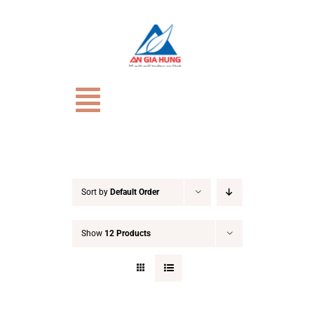
Skip
to
content
Toggle
Navigation
TRANG CHỦ
Giới Thiệu
Sort by
Default Order
Show
12 Products
CỬA HÀNG
HỒ SƠ NĂNG LỰC