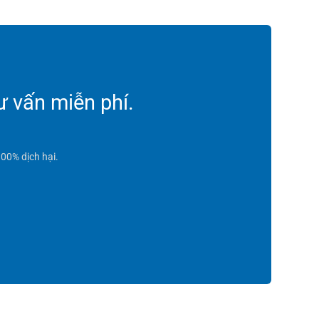
ư vấn miễn phí.
00% dịch hại.