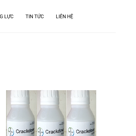
G LỰC
TIN TỨC
LIÊN HỆ