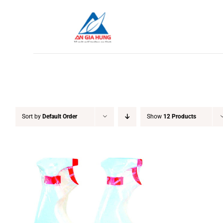
Skip
to
content
Sort by
Default Order
Show
12 Products