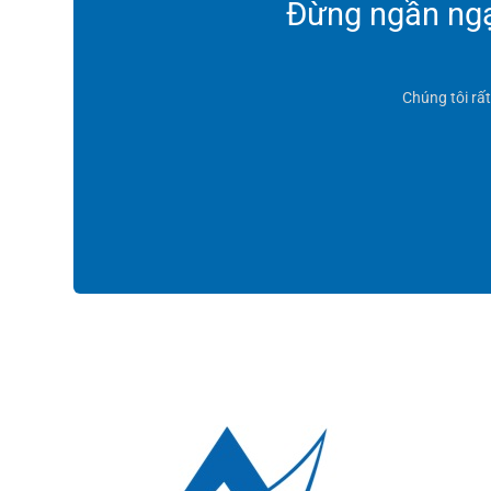
Đừng ngần ngại
Chúng tôi rấ