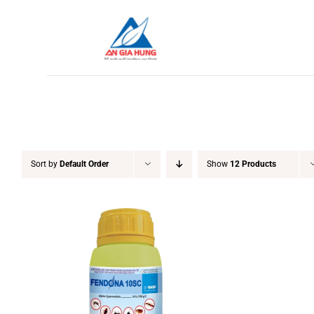
Skip
to
content
Sort by
Default Order
Show
12 Products