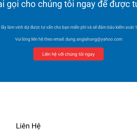
 gọi cho chúng tôi ngay để được t
t lấy làm vinh dự được tư vấn cho bạn miễn phí và sẽ đảm bảo kiểm soát 1
Vui lòng liên hệ theo email: dung.angiahung@yahoo.com
Liên hệ với chúng tôi ngay
Liên Hệ