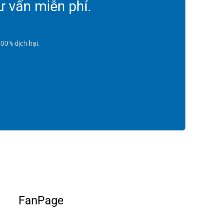
ư vấn miễn phí.
00% dịch hại.
FanPage