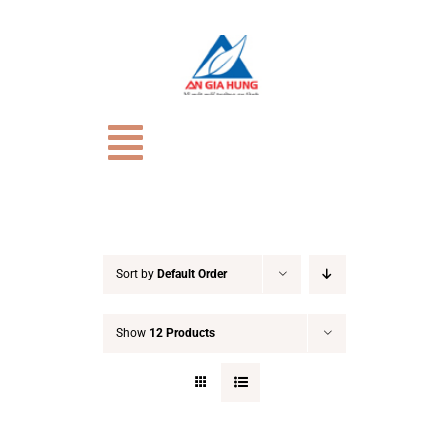
Skip
to
content
Toggle
Navigation
TRANG CHỦ
Giới Thiệu
Sort by
Default Order
Show
12 Products
CỬA HÀNG
HỒ SƠ NĂNG LỰC