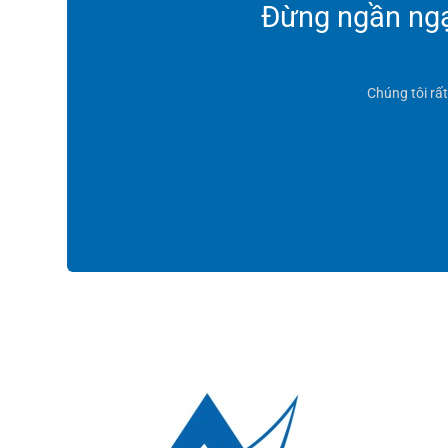
Đừng ngần ngại
Chúng tôi rấ