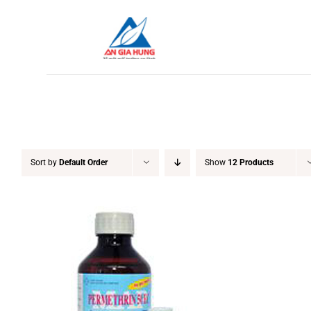
Skip
to
content
Sort by
Default Order
Show
12 Products