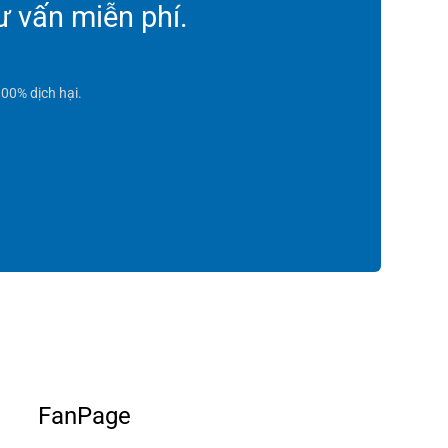
ư vấn miễn phí.
00% dịch hại.
FanPage