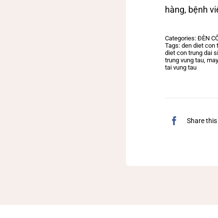
hàng, bệnh vi
Categories:
ĐÈN C
Tags:
den diet con 
diet con trung dai 
trung vung tau
,
may
tai vung tau
Share this