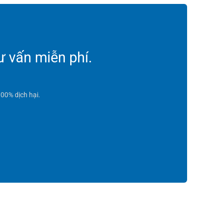
ư vấn miễn phí.
00% dịch hại.