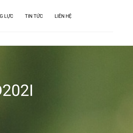
G LỰC
TIN TỨC
LIÊN HỆ
D202I