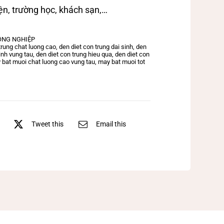
ện, trường học, khách sạn,…
ÔNG NGHIỆP
trung chat luong cao
,
den diet con trung dai sinh
,
den
sinh vung tau
,
den diet con trung hieu qua
,
den diet con
 bat muoi chat luong cao vung tau
,
may bat muoi tot
Tweet this
Email this