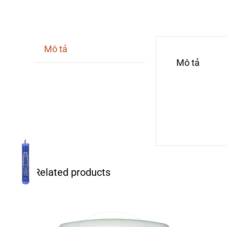
Mô tả
Mô tả
Related products