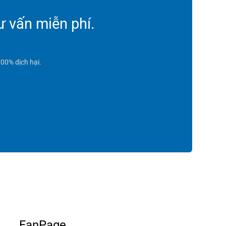
ư vấn miễn phí.
00% dịch hại.
FanPage