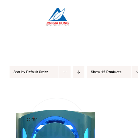
Skip
to
content
Sort by
Default Order
Show
12 Products