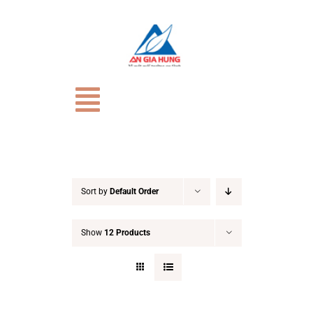
Skip
to
content
Toggle
Navigation
TRANG CHỦ
Giới Thiệu
Sort by
Default Order
Show
12 Products
CỬA HÀNG
HỒ SƠ NĂNG LỰC