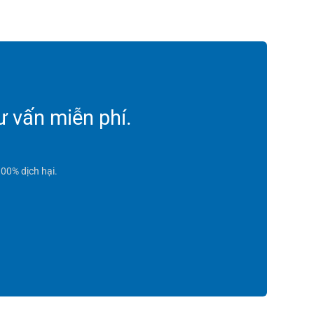
ư vấn miễn phí.
00% dịch hại.