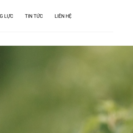
G LỰC
TIN TỨC
LIÊN HỆ