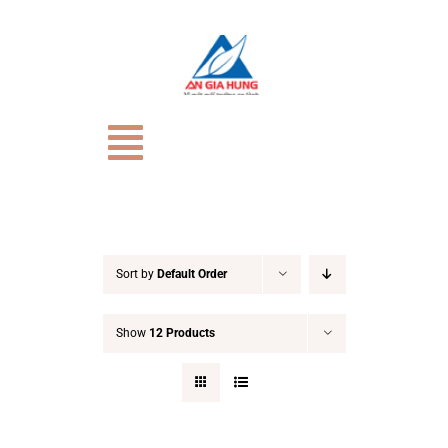
Skip
to
content
Toggle
Navigation
TRANG CHỦ
Giới Thiệu
Sort by
Default Order
Show
12 Products
CỬA HÀNG
HỒ SƠ NĂNG LỰC