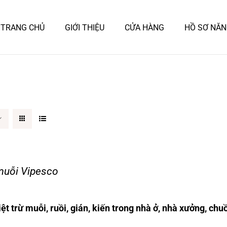
TRANG CHỦ
GIỚI THIỆU
CỬA HÀNG
HỒ SƠ NĂN
muỗi Vipesco
ệt trừ muỗi, ruồi, gián, kiến trong nhà ở, nhà xưởng, chuồ