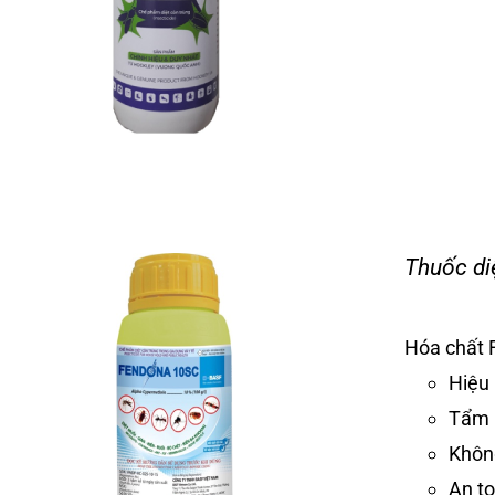
Thuốc di
Hóa chất 
Hiệu 
Tẩm 
Không
An t