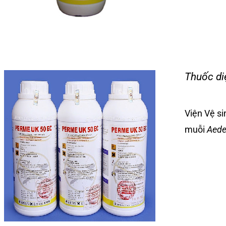
Thuốc di
Viện Vệ si
muỗi
Aede