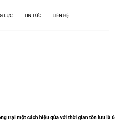
G LỰC
TIN TỨC
LIÊN HỆ
ng trại một cách hiệu qủa với thời gian tồn lưu là 6