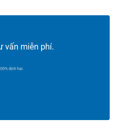
ư vấn miễn phí.
00% dịch hại.