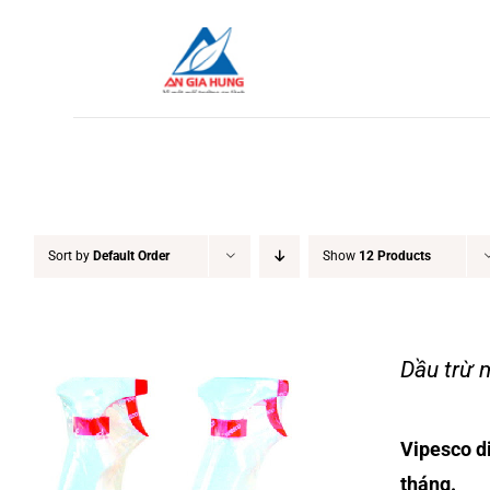
Skip
to
content
Sort by
Default Order
Show
12 Products
Dầu trừ 
Vipesco di
tháng.