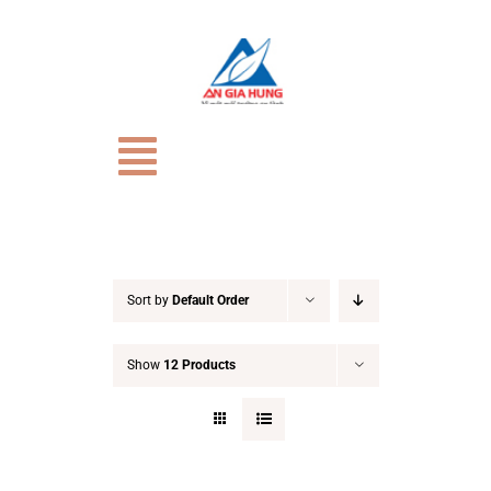
Skip
to
content
Toggle
Navigation
TRANG CHỦ
Giới Thiệu
Sort by
Default Order
Show
12 Products
CỬA HÀNG
HỒ SƠ NĂNG LỰC