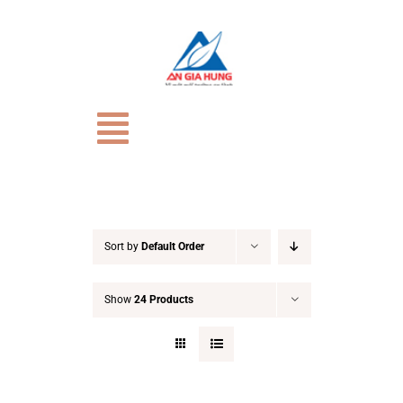
Skip
to
content
Toggle
Navigation
TRANG CHỦ
Giới Thiệu
Sort by
Default Order
Show
24 Products
CỬA HÀNG
HỒ SƠ NĂNG LỰC