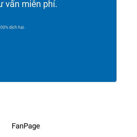
ư vấn miễn phí.
00% dịch hại.
FanPage