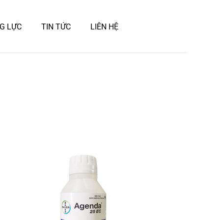
G LỰC
TIN TỨC
LIÊN HỆ