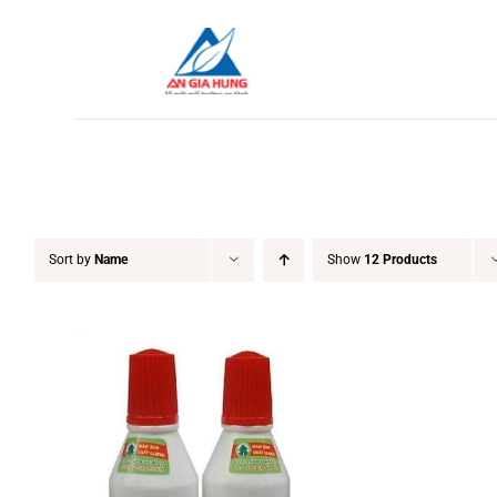
Skip
to
content
Sort by
Name
Show
12 Products