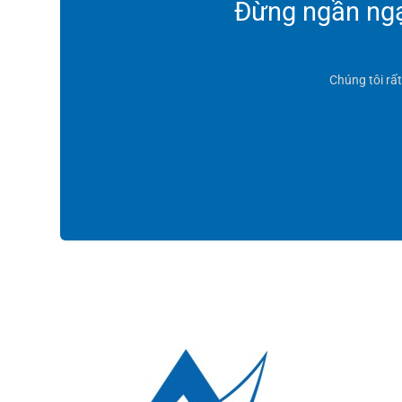
Đừng ngần ngại
Chúng tôi rấ