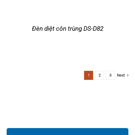
Đèn diệt côn trùng DS-D82
1
2
3
Next